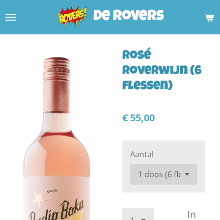
Ga
De rovers
direct
naar
de
Rosé
hoofdinhoud
Roverwijn (6
flessen)
€ 55,00
Aantal
In