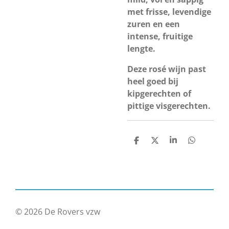
met frisse, levendige
zuren en een
intense, fruitige
lengte.
Deze rosé wijn past
heel goed bij
kipgerechten of
pittige visgerechten.
D
D
S
D
e
e
h
e
l
e
a
l
e
l
r
e
n
e
n
© 2026 De Rovers vzw